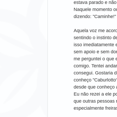
estava parado e não
Naquele momento ou
dizendo: "Caminhe!"
Aquela voz me acord
sentindo o instinto d
isso imediatamente e
sem apoio e sem dor.
me perguntei o que 
comigo. Tentei andar
consegui. Gostaria d
conheço "Caburlotto"
desde que conheço a
Eu não rezei a ele p
que outras pessoas r
especialmente freira