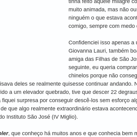
tinha feito aquele milagre c
muito animada, mas não ous
ninguém o que estava acon
comigo, sempre com medo d
Confidenciei isso apenas a
Giovanna Lauri, também bo
amiga das Filhas de São Jo
seguinte, eu queria comprar
chinelos porque não conseg
sava deles se realmente quisesse continuar andando. Na
vido a um elevador quebrado, tive que descer 22 degrau
fiquei surpresa por conseguir descê-los sem esforço al
 de que algo realmente extraordinário estava acontecen
do Instituto São José (IV Miglio).
oler
, que conheço há muitos anos e que conhecia bem mi