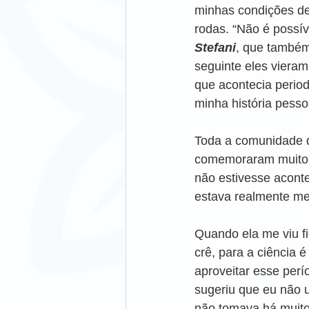
minhas condições de
rodas. “Não é possív
Stefani
, que também
seguinte eles viera
que acontecia perio
minha história pesso
Toda a comunidade q
comemoraram muito. 
não estivesse acont
estava realmente me 
Quando ela me viu f
crê, para a ciência 
aproveitar esse perí
sugeriu que eu não 
não tomava há muito