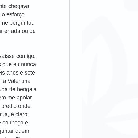
nte chegava 
 o esforço 
e me perguntou 
r errada ou de 
saísse comigo, 
s que eu nunca 
is anos e sete 
 a Valentina 
uda de bengala 
em me apoiar 
 prédio onde 
ua, é claro, 
e conheço e 
guntar quem 