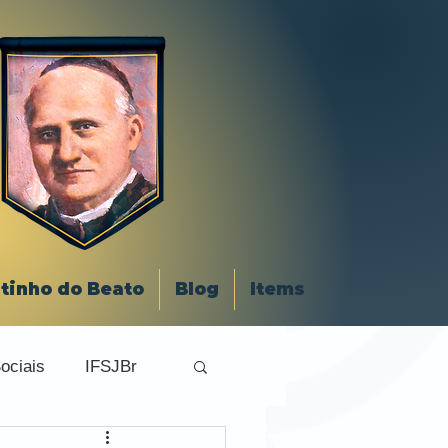
tinho do Beato
Blog
Items
ociais
IFSJBr