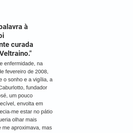
alavra à 
i 
te curada 
Veltraino."
e enfermidade, na 
de fevereiro de 2008, 
e o sonho e a vigília, a 
Caburlotto, fundador 
osé, um pouco 
ecível, envolta em 
cia-me estar no pátio 
eria olhar mais 
e me aproximava, mas 