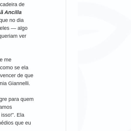
cadeira de 
ã Ancilla 
que no dia 
eles — algo 
queriam ver 
 e me 
como se ela 
vencer de que 
ia Giannelli. 
agre para quem 
vamos 
sso!”. Ela 
médios que eu 