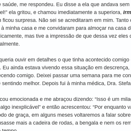
 saúde, me respondeu. Eu disse a ela que andava sem 
el!” ela gritou, e chamou imediatamente a superiora, 
Irm
 ficou surpresa. Não sei se acreditaram em mim. Tanto 
m à minha casa e me convidaram para almoçar na casa d
dicamente, mas tive a impressão de que dessa vez eles 
almente. 
ueria ouvir em detalhes o que tinha acontecido comigo
Eu ainda estava vivendo essa situação em descrença, 
ecendo comigo. Deixei passar uma semana para me con
sentindo melhor. Depois fui à minha médica, Dra. Stefan
icou emocionada e me abraçou dizendo: “Isso é um mil
é algo inexplicável” e então acrescentou: “Por enquanto 
odo de graça, em alguns meses voltaremos a falar sobre i
usasse mais a cadeira de rodas, a bengala e nem os re
 tempo. 