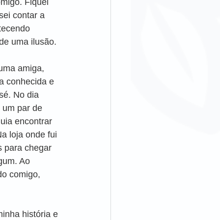
omigo. Fiquei 
ei contar a 
tecendo 
e uma ilusão. 
 uma amiga, 
a conhecida e 
sé. No dia 
 um par de 
uia encontrar 
 loja onde fui 
s para chegar 
gum. Ao 
do comigo, 
nha história e 