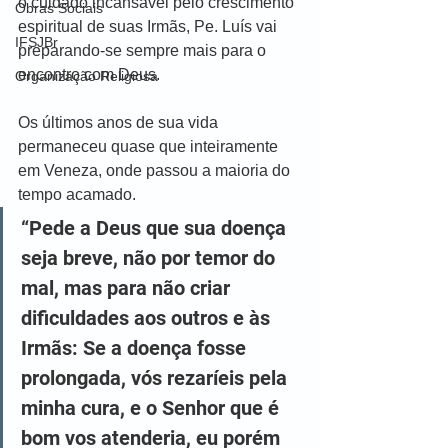
o cuidado incansável pelo crescimento 
Obras Sociais
espiritual de suas Irmãs, Pe. Luís vai 
IFSJBr
preparando-se sempre mais para o 
encontro com Deus.
Organização Religiosa
Os últimos anos de sua vida 
permaneceu quase que inteiramente 
em Veneza, onde passou a maioria do 
tempo acamado.
“Pede a Deus que sua doença 
seja breve, não por temor do 
mal, mas para não criar 
dificuldades aos outros e às 
Irmãs: Se a doença fosse 
prolongada, vós rezaríeis pela 
minha cura, e o Senhor que é 
bom vos atenderia, eu porém 