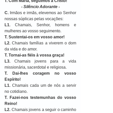
T.
Com Maria, seguimos a Cristo!
- Silêncio Adorante -
C.
 Irmãos e irmãs, elevemos ao Senhor 
nossas súplicas pelas vocações:
L1.
 Chamais, Senhor, homens e 
mulheres ao vosso seguimento.
T. Sustentai-os em vosso amor!
L2.
 Chamais famílias a viverem o dom 
da vida e do amor.
T.
Tornai-as fiéis à vossa graça!
L3. 
Chamais jovens para a vida 
missionária, sacerdotal e religiosa.
T.
Dai-lhes coragem no vosso 
Espírito!
L1.
 Chamais cada um de nós a servir 
no cotidiano.
T.
Fazei-nos testemunhas do vosso 
Reino!
L2. 
Chamais jovens a seguir o caminho 