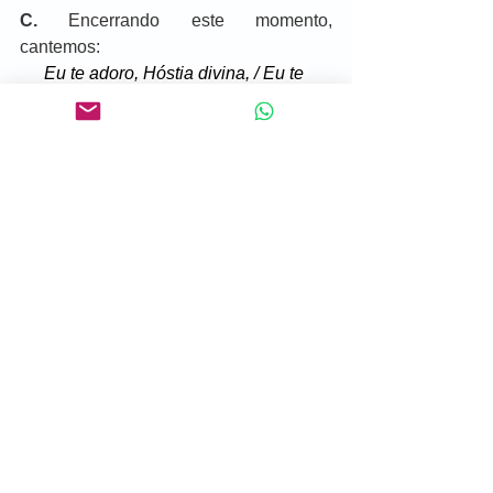
C.
 Encerrando este momento, 
cantemos:
Eu te adoro, Hóstia divina, / Eu te 
adoro, Hóstia de amor!
És dos Anjos o suspiro, / E dos homens 
glória e honor.
Eu te adoro, Hóstia divina, / Eu te 
adoro, Hóstia de amor!
Eu te adoro, Hóstia divina, / Eu te 
adoro, Hóstia de amor!
És dos fortes a doçura, / E dos fracos o 
vigor.
C.
 Agradecemos a todos por rezarem 
conosco pelas vocações. Que, pela 
intercessão do Beato Padre Luís 
Caburlotto, Deus ilumine seus 
caminhos e fortaleça seus corações no 