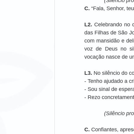
(Silêncio pr
C.
 “Fala, Senhor, te
L2. 
Celebrando no d
das Filhas de São J
com mansidão e deli
voz de Deus no sil
vocação nasce de um
L3. 
No silêncio do co
- Tenho ajudado a c
- Sou sinal de espe
- Rezo concretament
(Silêncio pr
C. 
Confiantes, apre