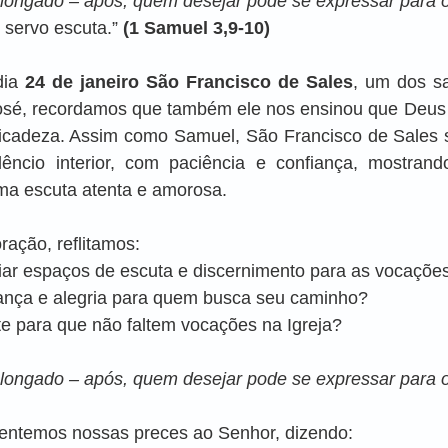
olongado – após, quem desejar pode se expressar para 
u servo escuta.”
 (1 Samuel 3,9-10)
ia 
24 de janeiro São Francisco de Sales
, um dos sa
osé, recordamos que também ele nos ensinou que Deus f
cadeza. Assim como Samuel, São Francisco de Sales s
êncio interior, com paciência e confiança, mostrand
a escuta atenta e amorosa.
ração, reflitamos:
riar espaços de escuta e discernimento para as vocaçõe
rança e alegria para quem busca seu caminho?
e para que não faltem vocações na Igreja?
olongado – após, quem desejar pode se expressar para 
sentemos nossas preces ao Senhor, dizendo: