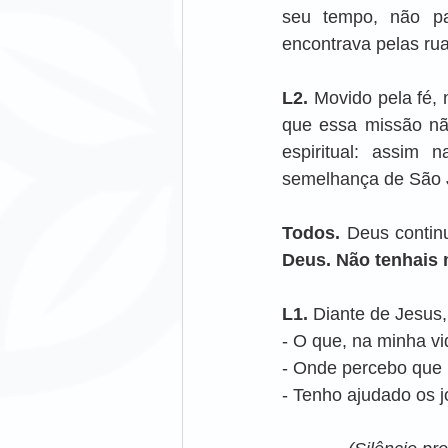
seu tempo, não pa
encontrava pelas ru
L2.
 Movido pela fé, 
que essa missão não
espiritual: assim 
semelhança de São J
Todos.
 Deus conti
Deus. Não tenhais m
L1.
 Diante de Jesus
- O que, na minha v
- Onde percebo que 
- Tenho ajudado os 