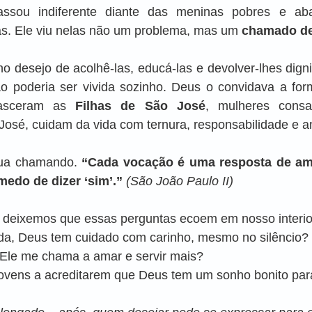
ssou indiferente diante das meninas pobres e ab
as. Ele viu nelas não um problema, mas um 
chamado d
no desejo de acolhê-las, educá-las e devolver-lhes dign
 poderia ser vivida sozinho. Deus o convidava a form
nasceram as 
Filhas de São José
, mulheres consa
osé, cuidam da vida com ternura, responsabilidade e am
nua chamando. 
“Cada vocação é uma resposta de am
edo de dizer ‘sim’.” 
(São João Paulo II)
, deixemos que essas perguntas ecoem em nosso interio
ida, Deus tem cuidado com carinho, mesmo no silêncio?
Ele me chama a amar e servir mais?
jovens a acreditarem que Deus tem um sonho bonito par