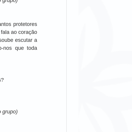
o grupo)
ntos protetores 
ala ao coração 
oube escutar a 
o-nos que toda 
s?
o grupo)