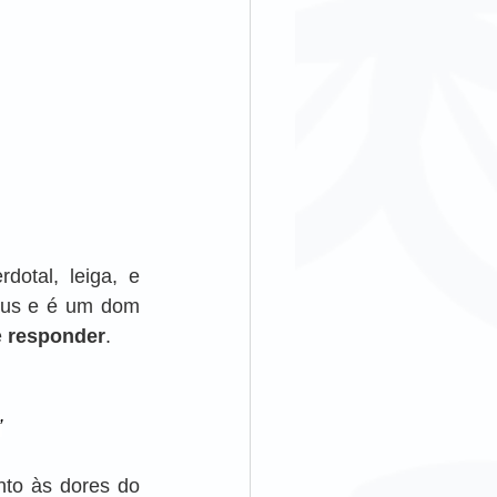
rdotal, leiga, e 
eus e é um dom 
e 
responder
.
”
to às dores do 