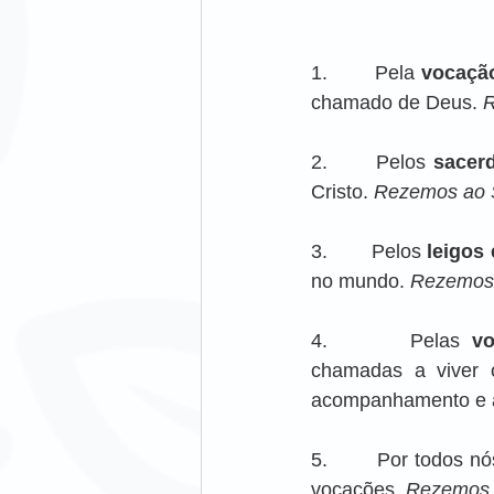
1.       Pela 
vocação
chamado de Deus. 
R
2.       Pelos 
sacerd
Cristo. 
Rezemos ao 
3.       Pelos 
leigos 
no mundo. 
Rezemos 
4.       Pelas 
vo
chamadas a viver 
acompanhamento e al
5.       Por todos n
vocações. 
Rezemos 