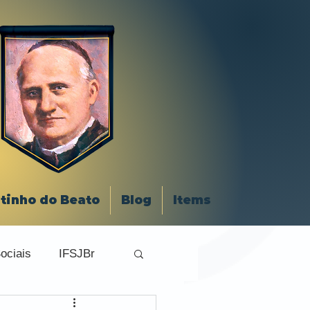
tinho do Beato
Blog
Items
ociais
IFSJBr