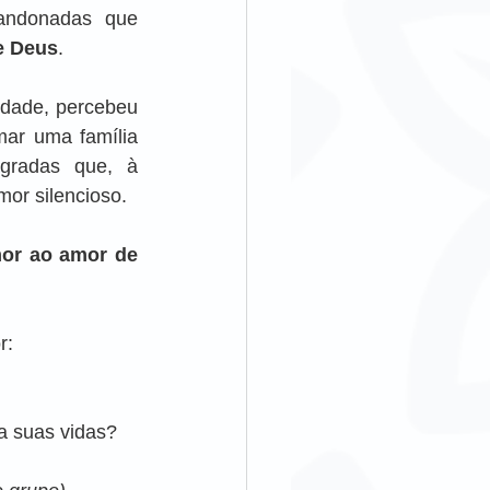
andonadas que 
e Deus
.
idade, percebeu 
ar uma família 
gradas que, à 
or silencioso.
or ao amor de 
r:
a suas vidas?