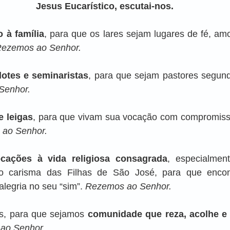
Jesus Eucarístico, escutai-nos.
 à família
, para que os lares sejam lugares de fé, amo
ezemos ao Senhor.
otes e seminaristas
, para que sejam pastores segund
Senhor.
e leigas
, para que vivam sua vocação com compromiss
ao Senhor.
cações à vida religiosa consagrada
, especialment
o carisma das Filhas de São José, para que encon
egria no seu “sim”. 
Rezemos ao Senhor.
ós, para que sejamos 
comunidade que reza, acolhe 
ao Senhor.