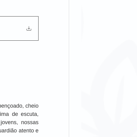
ençoado, cheio 
ma de escuta, 
ovens, nossas 
uardião atento e 