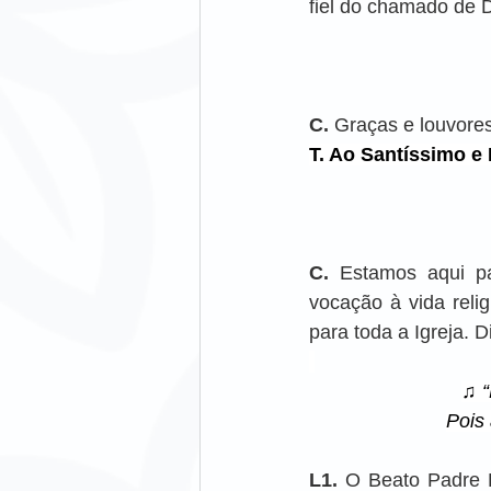
fiel do chamado de 
C.
 Graças e louvore
T. Ao Santíssimo e
C.
 Estamos aqui p
vocação à vida rel
para toda a Igreja. 
♫ “
Pois
L1.
 O Beato Padre L