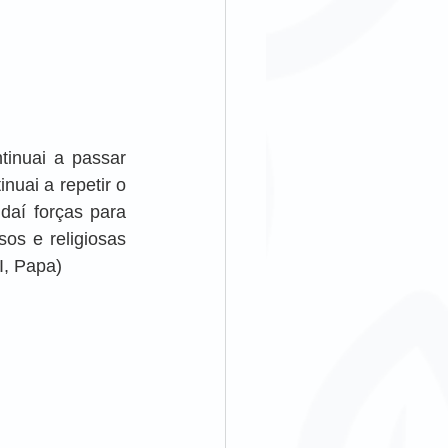
inuai a passar 
uai a repetir o 
aí forças para 
os e religiosas 
I, Papa)