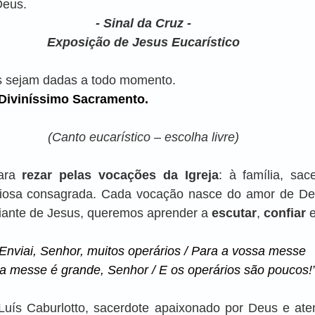
Deus.
- Sinal da Cruz -
Exposição de Jesus Eucarístico
s sejam dadas a todo momento.
 Diviníssimo Sacramento.
(Canto eucarístico – escolha livre)
ara 
rezar pelas vocações da Igreja
: à família, sace
igiosa consagrada. Cada vocação nasce do amor de D
Diante de Jesus, queremos aprender a 
escutar
, 
confiar
 
Enviai, Senhor, muitos operários / Para a vossa messe
 a messe é grande, Senhor / E os operários são poucos!
uís Caburlotto, sacerdote apaixonado por Deus e aten