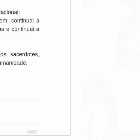
acional:
m, continuai a 
 e continuai a 
s, sacerdotes, 
humanidade.