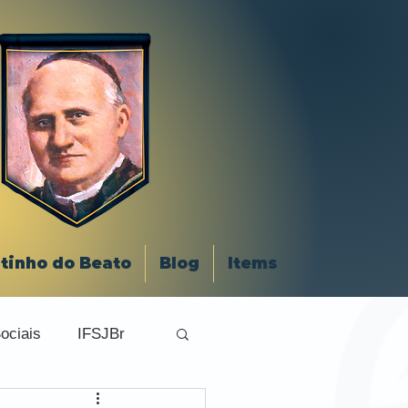
tinho do Beato
Blog
Items
ociais
IFSJBr