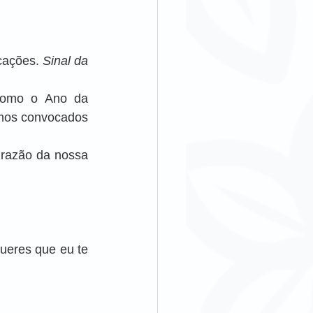
cações. 
Sinal da 
como o Ano da 
mos convocados 
razão da nossa 
ueres que eu te 