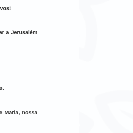
ovos!
ar a Jerusalém 
a.
 Maria, nossa 