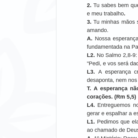
2. 
Tu sabes bem que
e meu trabalho
.
3. 
Tu minhas mãos s
amando.
A. 
Nossa esperança
fundamentada na Pa
L2. 
No Salmo 2,8-9: 
"Pedi, e vos será dado
L3. 
A esperança c
desaponta, nem nos 
T. A esperança n
corações. (Rm 5,5)
L4. 
Entreguemos no
gerar e espalhar a e
L1. 
Pedimos que ela
ao chamado de Deu