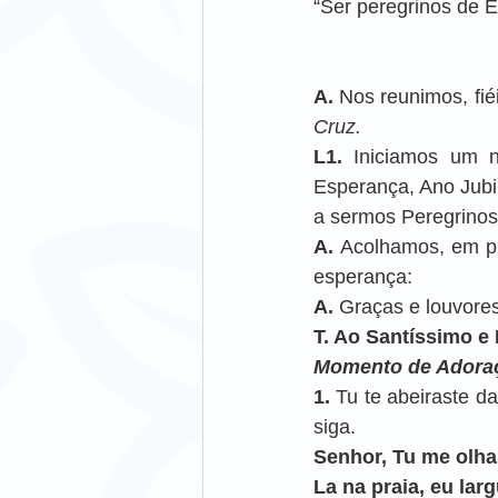
“Ser peregrinos de 
A. 
Nos reunimos, fié
Cruz.
L1. 
Iniciamos um 
Esperança, Ano Jubi
a sermos Peregrinos
A. 
Acolhamos, em pr
esperança:
A. 
Graças e louvore
T. Ao Santíssimo e
Momento de Adora
1. 
Tu te abeiraste d
siga.
Senhor, Tu me olha
La na praia, eu lar