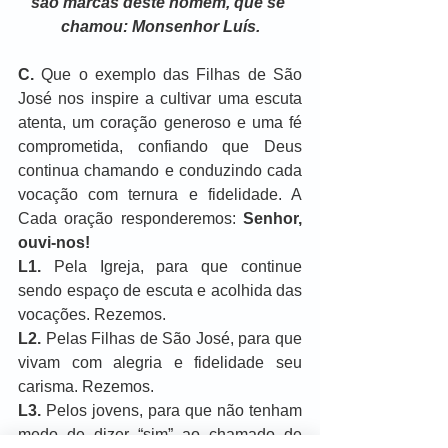
são marcas deste
homem, que se 
chamou: Monsenhor Luís.
C.
 Que o exemplo das Filhas de São 
José nos inspire a cultivar uma escuta 
atenta, um coração generoso e uma fé 
comprometida, confiando que Deus 
continua chamando e conduzindo cada 
vocação com ternura e fidelidade. A 
Cada oração responderemos: 
Senhor, 
ouvi-nos!
L1.
 Pela Igreja, para que continue 
sendo espaço de escuta e acolhida das 
vocações. Rezemos.
L2.
 Pelas Filhas de São José, para que 
vivam com alegria e fidelidade seu 
carisma. Rezemos.
L3.
 Pelos jovens, para que não tenham 
medo de dizer “sim” ao chamado de 