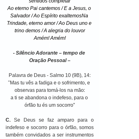
sentidos completar
Ao eterno Pai cantemos / E a Jesus, o 
Salvador / Ao Espírito exaltemosNa 
Trindade, eterno amor / Ao Deus uno e 
trino demos / A alegria do louvor
Amém! Amém!
- Silêncio Adorante – tempo de 
Oração Pessoal –
Palavra de Deus - Salmo 10 (9B), 14:
"Mas tu vês a fadiga e o sofrimento, e 
observas para tomá-los na mão:
a ti se abandona o indefeso, para o 
órfão tu és um socorro”
C.
 Se Deus se faz amparo para o 
indefeso e socorro para o órfão, somos 
também convidados a ser instrumentos 