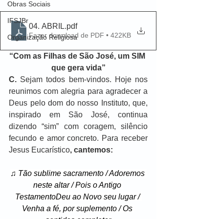
Obras Sociais
IFSJBr
04. ABRIL
.pdf
Fazer download de PDF • 422KB
Organização Religiosa
“Com as Filhas de São José, um SIM 
que gera vida”
C.
 Sejam todos bem-vindos. Hoje nos 
reunimos com alegria para agradecer a 
Deus pelo dom do nosso Instituto, que, 
inspirado em São José, continua 
dizendo “sim” com coragem, silêncio 
fecundo e amor concreto. Para receber 
Jesus Eucarístico
, cantemos:
♫ Tão sublime sacramento / Adoremos 
neste altar / Pois o Antigo 
TestamentoDeu ao Novo seu lugar / 
Venha a fé, por suplemento / Os 