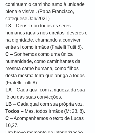
continuem o caminho rumo à unidade 
plena e visível. (Papa Francisco, 
catequese Jan/2021)
L3 
– Deus criou todos os seres 
humanos iguais nos direitos, deveres e 
na dignidade, chamando a conviver 
entre si como irmãos (Fratelli Tutti 5).
C
 – Sonhemos como uma única 
humanidade, como caminhantes da 
mesma carne humana, como filhos 
desta mesma terra que abriga a todos 
(Fratelli Tutti 8):
LA 
– Cada qual com a riqueza da sua 
fé ou das suas convicções.
LB 
– Cada qual com sua própria voz.
Todos
 – Mas, todos irmãos (Mt 23, 8).
C
 – Acompanhemos o texto de Lucas 
10,27.
Um breve momento de interiorização.