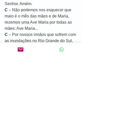
Senhor. Amém.
C
 – Não podemos nos esquecer que 
maio é o mês das mães e de Maria, 
rezemos uma Ave Maria por todas as 
mães: Ave Maria...
C 
– Por nossos irmãos que sofrem com 
as inundações no Rio Grande do Sul, 
para que se recuperem e mantenham-
se firmes na esperança, rezemos: Ave 
Maria...
Reposição do Santíssimo
Canto
 – escolher um canto vocacional.
Pastoral Vocacional
Pastoral Vocacional