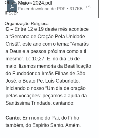
Obras Sociais
Maio - 2024
.pdf
Fazer download de PDF • 317KB
IFSJBr
Organização Religiosa
C –
 Entre 12 e 19 deste mês acontece 
a “Semana de Oração Pela Unidade 
Cristã”, este ano com o tema: “Amarás 
a Deus e a pessoa próxima como a ti 
mesmo”, Lc 10,27. E, no dia 16 de 
maio, fizemos memória da Beatificação 
do Fundador da Irmãs Filhas de São 
José, o Beato Pe. Luís Caburlotto. 
Iniciando o nosso “Um dia de oração 
pelas vocações” peçamos a ajuda da 
Santíssima Trindade, cantando:
Canto:
 Em nome do Pai, do Filho 
também, do Espírito Santo. Amém.